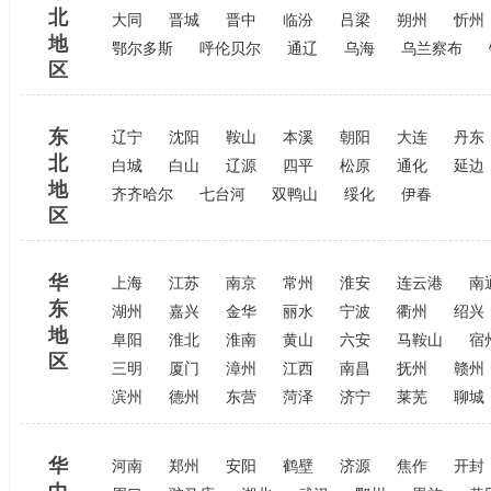
北
大同
晋城
晋中
临汾
吕梁
朔州
忻州
地
鄂尔多斯
呼伦贝尔
通辽
乌海
乌兰察布
区
东
辽宁
沈阳
鞍山
本溪
朝阳
大连
丹东
北
白城
白山
辽源
四平
松原
通化
延边
地
齐齐哈尔
七台河
双鸭山
绥化
伊春
区
华
上海
江苏
南京
常州
淮安
连云港
南
东
湖州
嘉兴
金华
丽水
宁波
衢州
绍兴
地
阜阳
淮北
淮南
黄山
六安
马鞍山
宿
区
三明
厦门
漳州
江西
南昌
抚州
赣州
滨州
德州
东营
菏泽
济宁
莱芜
聊城
华
河南
郑州
安阳
鹤壁
济源
焦作
开封