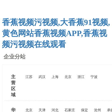
香蕉视频污视频,大香蕉91视频,
黄色网站香蕉视频APP,香蕉视
频污视频在线观看
企业分站
主
江苏
武汉
上海
北京
浙江
宁波
营
区
域
华
北京
天津
河北
石家庄
保定
沧州
承