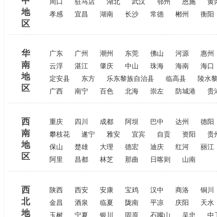
中
周口
驻马店
湖北
武汉
鄂州
恩施
黄
地
孝感
宜昌
湖南
长沙
常德
郴州
衡阳
区
华
广东
广州
潮州
东莞
佛山
河源
惠州
南
云浮
湛江
肇庆
中山
珠海
海南
海口
地
定安县
东方
乐东黎族自治县
临高县
陵水
区
广西
南宁
百色
北海
崇左
防城港
贵
西
重庆
四川
成都
阿坝
巴中
达州
德阳
南
攀枝花
遂宁
雅安
宜宾
自贡
资阳
贵
地
保山
楚雄
大理
德宏
迪庆
红河
丽江
区
阿里
昌都
林芝
那曲
日喀则
山南
西
陕西
西安
安康
宝鸡
汉中
商洛
铜川
北
金昌
酒泉
临夏
陇南
平凉
庆阳
天水
地
玉树
宁夏
银川
固原
石嘴山
吴忠
中